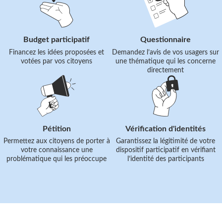
le
le
lien
lien
Budget participatif
Questionnaire
Financez les idées proposées et
Demandez l’avis de vos usagers sur
votées par vos citoyens
une thématique qui les concerne
directement
Suivre
Suivre
le
le
lien
lien
Pétition
Vérification d'identités
Permettez aux citoyens de porter à
Garantissez la légitimité de votre
votre connaissance une
dispositif participatif en vérifiant
problématique qui les préoccupe
l’identité des participants