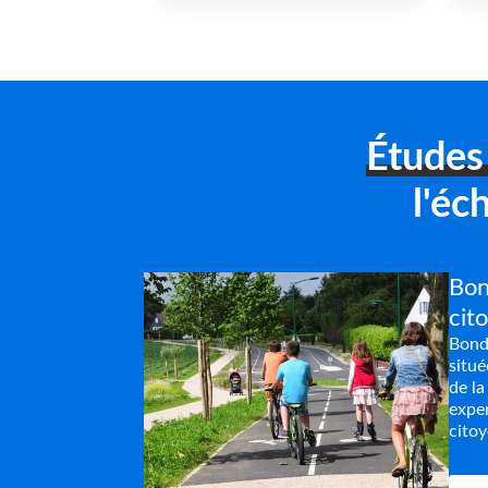
Études 
l'éc
Bon
cit
Bondu
situ
de la
exper
citoy