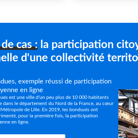
de cas :
la participation cit
helle d'une collectivité territo
dues, exemple réussi de participation
oyenne en ligne
es est une ville d'un peu plus de 10 000 habitants
ée dans le département du Nord de la France, au cœur
 Métropole de Lille. En 2019, les bonduois ont
imenté, pour la première fois, la participation
enne en ligne.