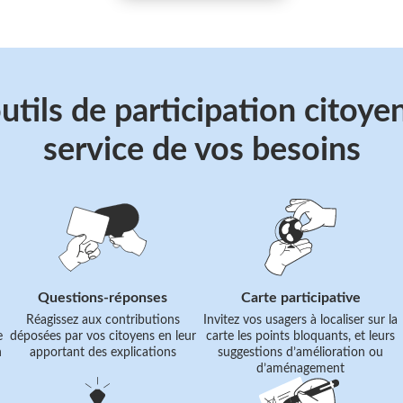
utils de participation citoye
service de vos besoins
Suivre
Suivre
le
le
lien
lien
Questions-réponses
Carte participative
Réagissez aux contributions
Invitez vos usagers à localiser sur la
e
déposées par vos citoyens en leur
carte les points bloquants, et leurs
n
apportant des explications
suggestions d’amélioration ou
d’aménagement
Suivre
Suivre