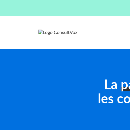
La
p
les c