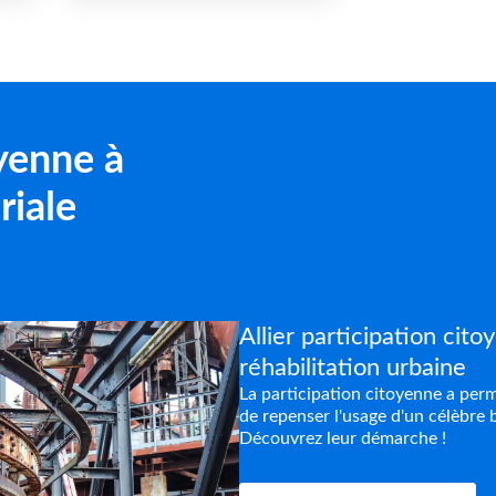
oyenne à
riale
Allier participation cito
réhabilitation urbaine
La participation citoyenne a perm
de repenser l'usage d'un célèbre b
Découvrez leur démarche !