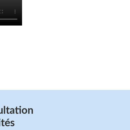
ultation
ités