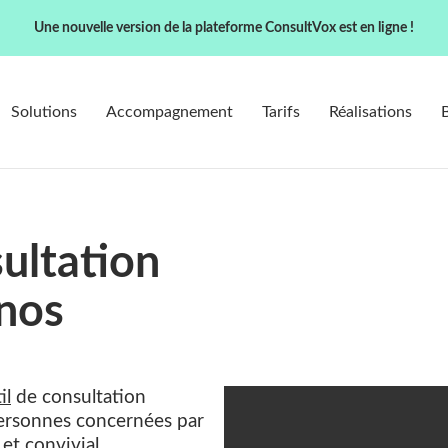
Une nouvelle version de la plateforme ConsultVox est en ligne !
Solutions
Accompagnement
Tarifs
Réalisations
ultation
 nos
il
de consultation
personnes concernées par
et convivial.