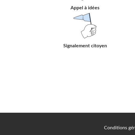
Appel à idées
Suivre
le
lien
Signalement citoyen
Conditions gén