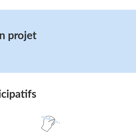
n projet
cipatifs
Suivre
le
lien