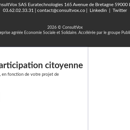
sultVox SAS Euratechnologies 165 Avenue de Bretagne 59000 L
03.62.02.33.31
|
contact@consultvox.co
|
Linkedin
|
Twitter
2026 © ConsultVox
eprise agréée Economie Sociale et Solidaire. Accélérée par le groupe Publi
articipation citoyenne
, en fonction de votre projet de