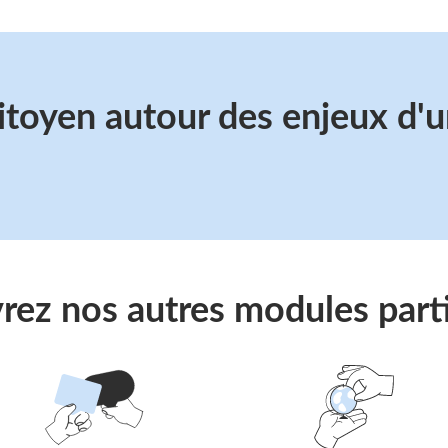
citoyen autour des enjeux d'u
ez nos autres modules parti
Suivre
Suivre
le
le
lien
lien