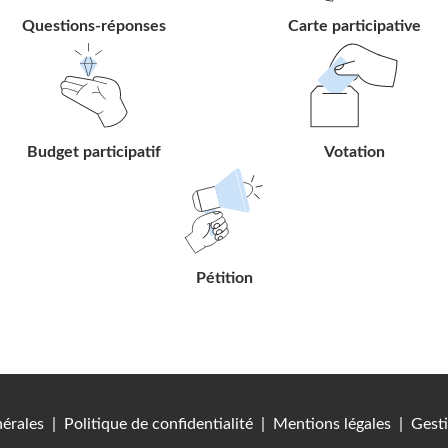
Questions-réponses
Carte participative
Suivre
Suivre
le
le
lien
lien
Budget participatif
Votation
Suivre
le
lien
Pétition
érales
|
Politique de confidentialité
|
Mentions légales
|
Gesti