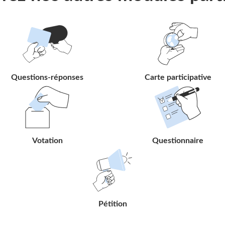
Suivre
Suivre
le
le
lien
lien
Questions-réponses
Carte participative
Suivre
Suivre
le
le
lien
lien
Votation
Questionnaire
Suivre
le
lien
Pétition