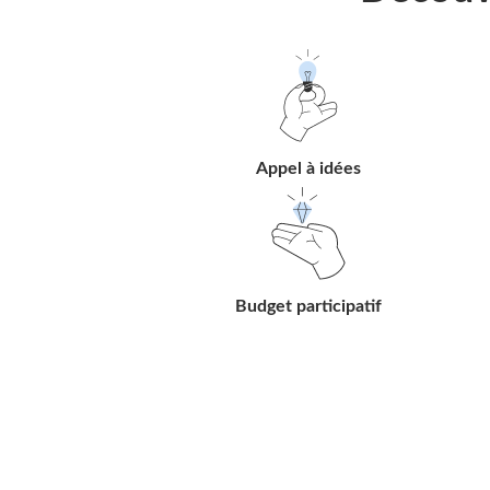
Suivre
le
lien
Appel à idées
Suivre
le
lien
Budget participatif