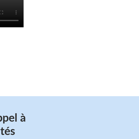
ppel à
ités