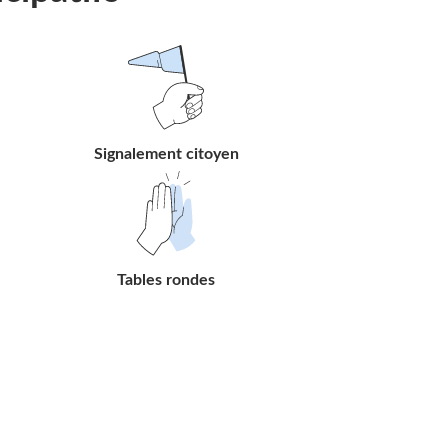
Suivre
le
lien
Signalement citoyen
Suivre
le
lien
Tables rondes