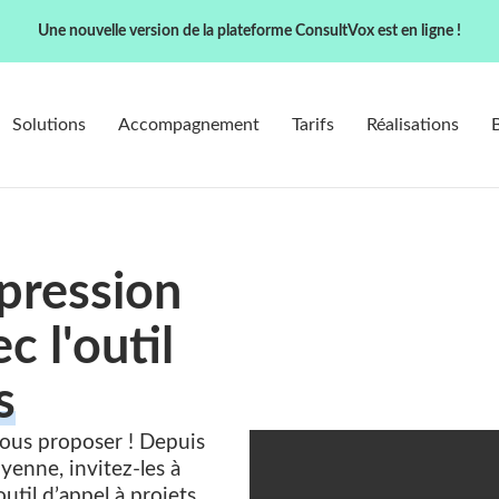
Une nouvelle version de la plateforme ConsultVox est en ligne !
Solutions
Accompagnement
Tarifs
Réalisations
pression
c l'outil
s
vous proposer ! Depuis
yenne, invitez-les à
’outil d’appel à projets