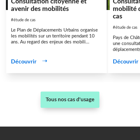
Consultation citoyenne et
Consulta
avenir des mobilités
mobilité 
cas
#étude de cas
#étude de cas
Le Plan de Déplacements Urbains organise
les mobilités sur un territoire pendant 10
Pays de Châ
ans. Au regard des enjeux des mobili...
une consultat
déplacements 
Découvrir
Découvrir
Tous nos cas d'usage