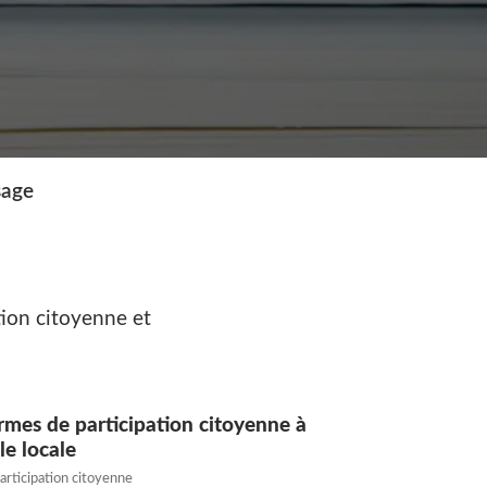
sage
ation citoyenne et
rmes de participation citoyenne à
lle locale
articipation citoyenne