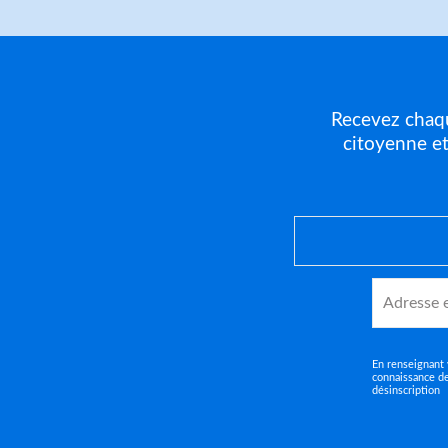
Recevez chaque
citoyenne e
Adresse
email
*
En renseignant 
connaissance d
désinscription