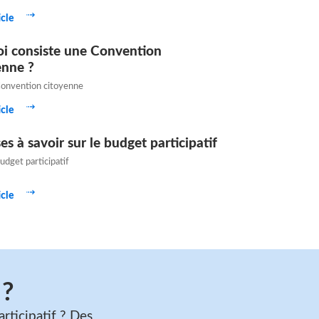
ticle
oi consiste une Convention
enne ?
onvention citoyenne
ticle
es à savoir sur le budget participatif
udget participatif
ticle
 ?
rticipatif ? Des