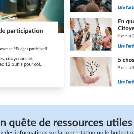
Lire l'ar
En qu
Citoy
de participation
6 min.
#C
e
Lire l'ar
toyenne
#Budget participatif
es, citoyennes et
5 chos
c 12 outils pour col...
9 min.
#B
Lire l'ar
n quête de ressources utiles
 des informations sur la concertation ou le budget pa