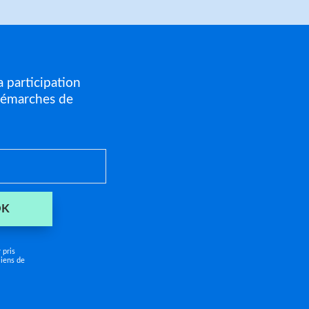
a participation
démarches de
OK
 pris
liens de