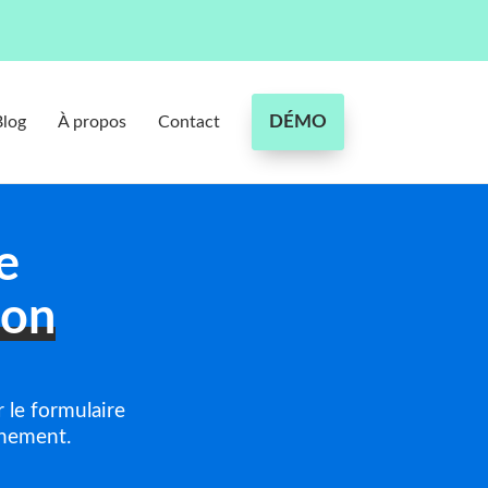
DÉMO
Blog
À propos
Contact
e
ion
 le formulaire
inement.