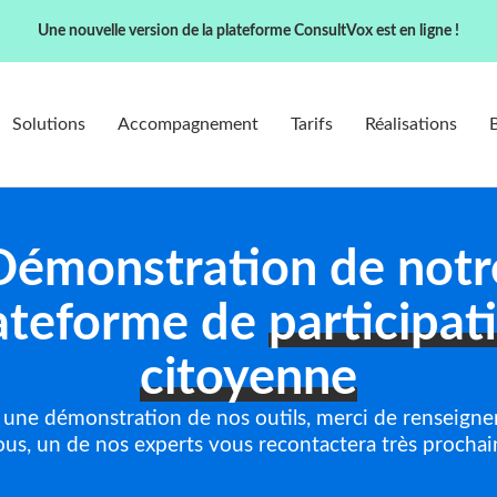
Une nouvelle version de la plateforme ConsultVox est en ligne !
Solutions
Accompagnement
Tarifs
Réalisations
Démonstration de notr
ateforme de
participat
citoyenne
r une démonstration de nos outils, merci de renseigner
ous, un de nos experts vous recontactera très procha