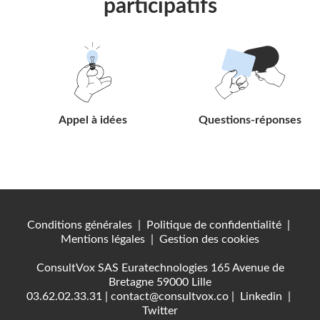
participatifs
Suivre
Suivre
le
le
lien
lien
Appel à idées
Questions-réponses
Conditions générales
|
Politique de confidentialité
|
Mentions légales
|
Gestion des cookies
ConsultVox SAS Euratechnologies 165 Avenue de
Bretagne 59000 Lille
03.62.02.33.31
|
contact@consultvox.co
|
Linkedin
|
Twitter