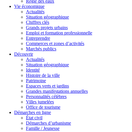
Régie des eaux
Vie économique
Actualités
Situation géographique
Chiffres clés
Grands projets urbains
Emploi et formation professionnelle
Entreprendre
Commerces et zones d’activités
Marchés publics
Découvrir
Actualités
Situation géographique
Identité
Histoire de la ville
Patrimoine
Espaces verts et jardins
Grandes manifestations annuelles
Personnalités célèbres
Villes jumelées
Office de tourisme
Démarches en ligne
État civil
Démarches d’urbanisme
Famille / Jeunesse