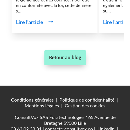
réglementée et très codifiée. Pour être
d'être informé
en conformité avec la loi, cette dernière
également de 
s...
su...
Lire l'article
Lire l'articl
Retour au blog
Conditions générales
|
Politique de confidentialité
|
Mentions légales
|
Gestion des cookies
ConsultVox SAS Euratechnologies 165 Avenue de
Bretagne 59000 Lille
03.62.02.33.31
|
contact@consultvox.co
|
Linkedin
|