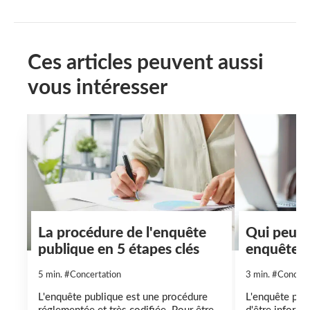
Ces articles peuvent aussi
vous intéresser
La procédure de l'enquête
Qui peut 
publique en 5 étapes clés
enquête p
5 min.
#Concertation
3 min.
#Concert
L'enquête publique est une procédure
L'enquête pub