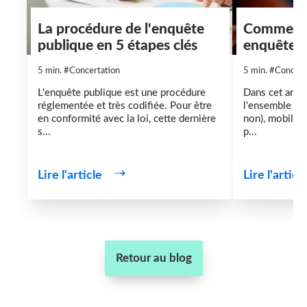
La procédure de l'enquête
Comment 
publique en 5 étapes clés
enquête p
5 min.
#Concertation
5 min.
#Concert
L'enquête publique est une procédure
Dans cet arti
réglementée et très codifiée. Pour être
l'ensemble des
en conformité avec la loi, cette dernière
non), mobilisa
s...
p...
Lire l'article
Lire l'articl
Retour au blog