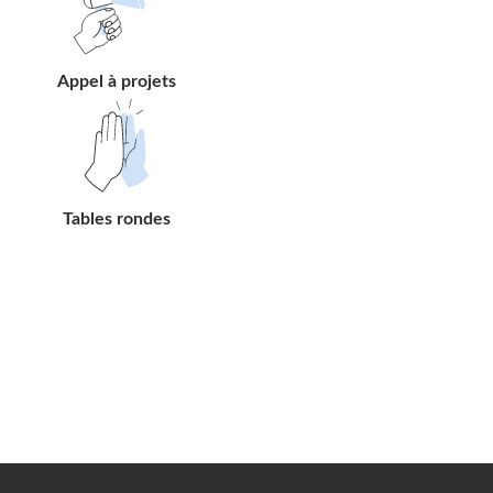
lien
Appel à projets
Suivre
le
lien
Tables rondes