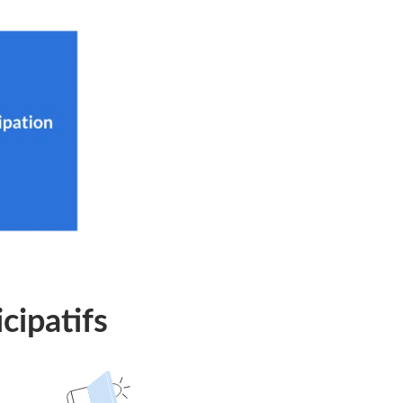
cipatifs
Suivre
le