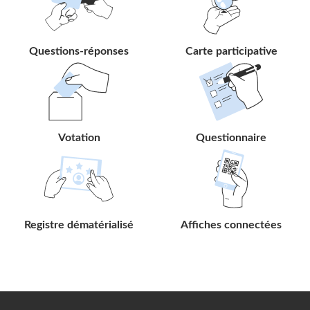
lien
lien
Questions-réponses
Carte participative
Suivre
Suivre
le
le
lien
lien
Votation
Questionnaire
Suivre
Suivre
le
le
lien
lien
Registre dématérialisé
Affiches connectées