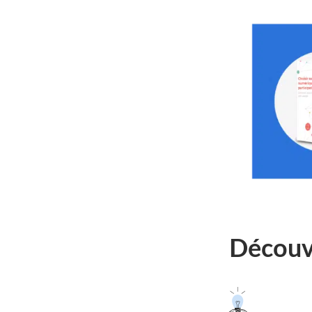
Découvr
Suivre
le