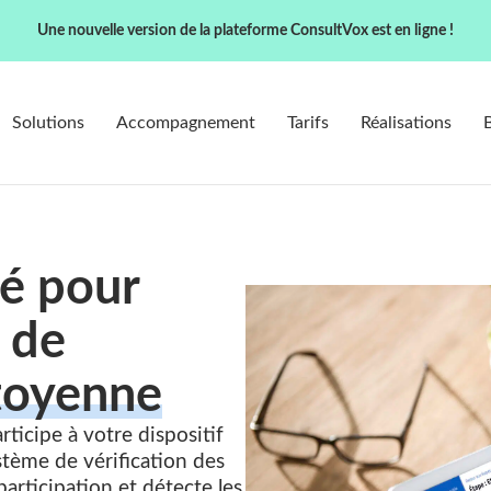
Une nouvelle version de la plateforme ConsultVox est en ligne !
Solutions
Accompagnement
Tarifs
Réalisations
té pour
 de
itoyenne
ticipe à votre dispositif
stème de vérification des
participation et détecte les