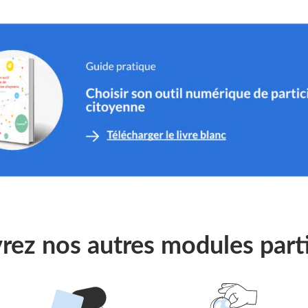
ez nos autres modules parti
Suivre
Suivre
le
le