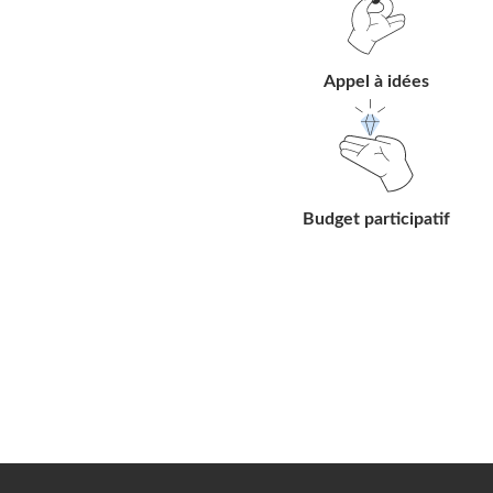
lien
Appel à idées
Suivre
le
lien
Budget participatif