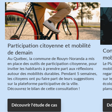
Participation citoyenne et mobilité
Con
de demain
mob
Au Québec, la commune de Rouyn-Noranda a mis
en place des outils de participation citoyenne, pour
Le Pl
inviter les habitants à prendre part aux réflexions
mobil
autour des mobilités durables. Pendant 5 semaines,
regar
les citoyens ont pu faire part de leurs suggestions
sur l
sur la plateforme participative de la ville.
écolo
Découvrez le bilan de cette consultation !
plans
Découvrir l'étude de cas
Dé