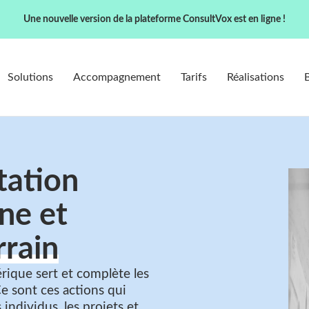
Une nouvelle version de la plateforme ConsultVox est en ligne !
Solutions
Accompagnement
Tarifs
Réalisations
tation
ne et
rrain
rique sert et complète les
Ce sont ces actions qui
 individus, les projets et