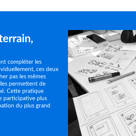
terrain,
ent compléter les
ividuellement, ces deux
her pas les mêmes
lles permettent de
fié. Cette pratique
 participative plus
ipation du plus grand