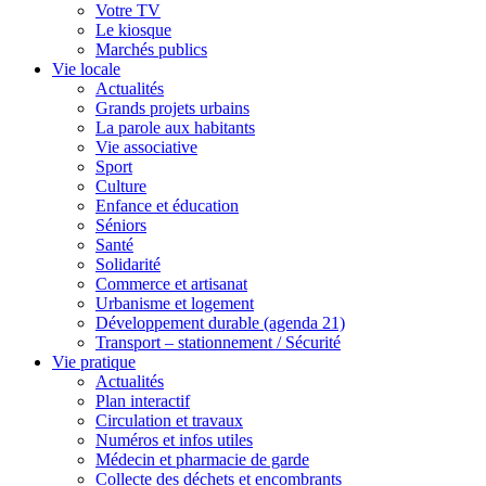
Votre TV
Le kiosque
Marchés publics
Vie locale
Actualités
Grands projets urbains
La parole aux habitants
Vie associative
Sport
Culture
Enfance et éducation
Séniors
Santé
Solidarité
Commerce et artisanat
Urbanisme et logement
Développement durable (agenda 21)
Transport – stationnement / Sécurité
Vie pratique
Actualités
Plan interactif
Circulation et travaux
Numéros et infos utiles
Médecin et pharmacie de garde
Collecte des déchets et encombrants