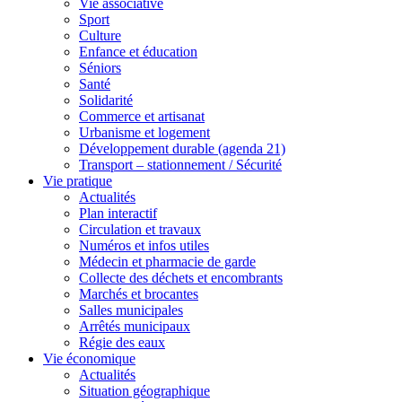
Vie associative
Sport
Culture
Enfance et éducation
Séniors
Santé
Solidarité
Commerce et artisanat
Urbanisme et logement
Développement durable (agenda 21)
Transport – stationnement / Sécurité
Vie pratique
Actualités
Plan interactif
Circulation et travaux
Numéros et infos utiles
Médecin et pharmacie de garde
Collecte des déchets et encombrants
Marchés et brocantes
Salles municipales
Arrêtés municipaux
Régie des eaux
Vie économique
Actualités
Situation géographique